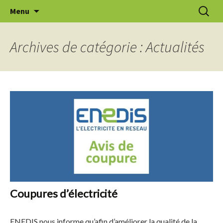
Aller
Recherc
Le Thuit de l'Oison
Menu
au
contenu
Archives de catégorie : Actualités
Coupures d’électricité
ENEDIS nous informe qu’afin d’améliorer la qualité de la