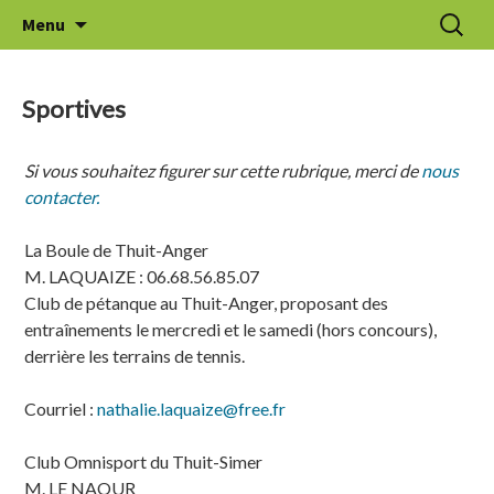
Aller
Recherc
Le Thuit de l'Oison
Menu
au
contenu
Sportives
Si vous souhaitez figurer sur cette rubrique, merci de
nous
contacter.
La Boule de Thuit-Anger
M. LAQUAIZE : 06.68.56.85.07
Club de pétanque au Thuit-Anger, proposant des
entraînements le mercredi et le samedi (hors concours),
derrière les terrains de tennis.
Courriel :
nathalie.laquaize@free.fr
Club Omnisport du Thuit-Simer
M. LE NAOUR