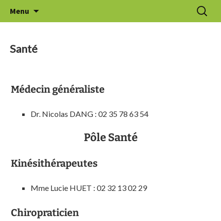
Aller
Recherc
Le Thuit de l'Oison
Menu
au
contenu
Santé
Médecin généraliste
Dr. Nicolas DANG : 02 35 78 63 54
Pôle Santé
Kinésithérapeutes
Mme Lucie HUET : 02 32 13 02 29
Chiropraticien