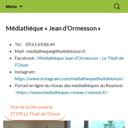
Aller
Recherc
Le Thuit de l'Oison
Menu
au
contenu
Médiathèque « Jean d’Ormesson »
Tél :
09.61.69.86.44
Mail : mediatheque@thuitdeloison.fr
Facebook :
Médiathèque Jean d’Ormesson – Le Thuit de
l’Oison
Instagram :
https://www.instagram.com/mediathequethuitdeloison/
Portail en ligne du réseau des médiathèques du Roumois
:
https://www.mediatheques-reseau-roumois.fr/
Voie de la Découverte
27370 Le Thuit de l’Oison