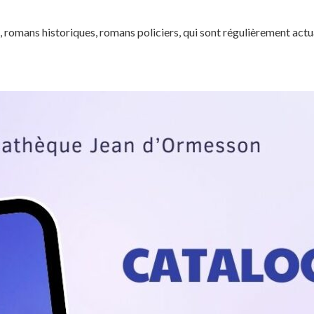
Gîtes & Chambres
romans historiques, romans policiers, qui sont régulièrement actua
Environnement
Coll
d’hôtes
nistratifs
et du t
Objets trouvés
Communauté de
communes
Salles des fêtes
Salle P
Le Cam
Salle J
Fontai