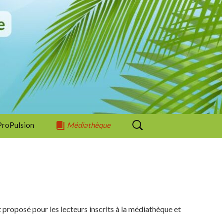
Rechercher :
 ProPulsion
Médiathèque
ments
Coups de Coeur
aires
vil
Informations
es Générales
Lecture
Nouveautés
 proposé pour les lecteurs inscrits à la médiathèque et
 démarches
Ludothèque
Jeux de société
Lectures