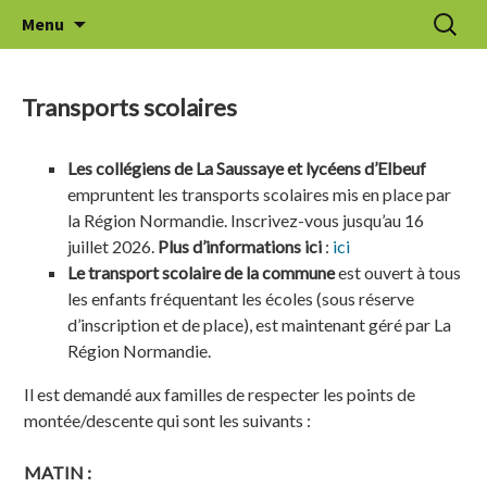
Aller
Recherc
Le Thuit de l'Oison
Menu
au
contenu
Transports scolaires
Les collégiens de La Saussaye et lycéens d’Elbeuf
empruntent les transports scolaires mis en place par
la Région Normandie. Inscrivez-vous jusqu’au 16
juillet 2026.
Plus d’informations ici
:
ici
Le transport scolaire de la commune
est ouvert à tous
les enfants fréquentant les écoles (sous réserve
d’inscription et de place), est maintenant géré par La
Région Normandie.
Il est demandé aux familles de respecter les points de
montée/descente qui sont les suivants :
MATIN :