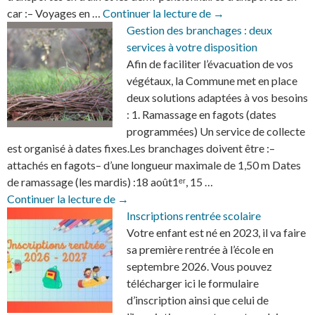
Le site d’inscription 
car :– Voyages en …
Continuer la lecture de
→
Gestion des branchages : deux
services à votre disposition
Afin de faciliter l’évacuation de vos
végétaux, la Commune met en place
deux solutions adaptées à vos besoins
: 1. Ramassage en fagots (dates
programmées) Un service de collecte
est organisé à dates fixes.Les branchages doivent être :–
attachés en fagots– d’une longueur maximale de 1,50 m Dates
de ramassage (les mardis) :18 août1ᵉʳ, 15 …
Gestion des branchages : deux services à 
Continuer la lecture de
→
Inscriptions rentrée scolaire
Votre enfant est né en 2023, il va faire
sa première rentrée à l’école en
septembre 2026. Vous pouvez
télécharger ici le formulaire
d’inscription ainsi que celui de