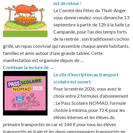
est de retour !
Le Comité des Fêtes du Thuit-Anger
vous donne rendez-vous dimanche 13
septembre à partir de 12h à la Salle Le
Campanile, pour l’un des temps forts
de la rentrée : son traditionnel cochon
grillé, un repas convivial qui rassemble chaque année habitants,
familles et amis autour d’une grande tablée. Cette
manifestation est organisée depuis de …
Le traditionnel barbecue du village est de 
Continuer la lecture de
→
Le site d’inscription au transport
scolaire est ouvert
Pour la rentrée 2026, vous avez le
choix entre 2 formules d’abonnement
: Le Pass Scolaire NOMAD, formule
choisie à minima, pour 72 € pour les
élèves internes et les élèves du
primaire transportés en car et 144 € pour tous les élèves
transportés en train et les demi-pensionnaires transportés en