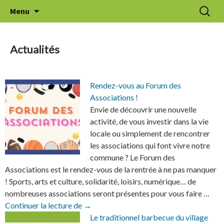
Aller
Recherc
Le Thuit de l'Oison
Menu
au
contenu
Actualités
Rendez-vous au Forum des
Associations !
Envie de découvrir une nouvelle
activité, de vous investir dans la vie
locale ou simplement de rencontrer
les associations qui font vivre notre
commune ? Le Forum des
Associations est le rendez-vous de la rentrée à ne pas manquer
! Sports, arts et culture, solidarité, loisirs, numérique… de
nombreuses associations seront présentes pour vous faire …
Rendez-vous au Forum des Associations !
Continuer la lecture de
→
Le traditionnel barbecue du village