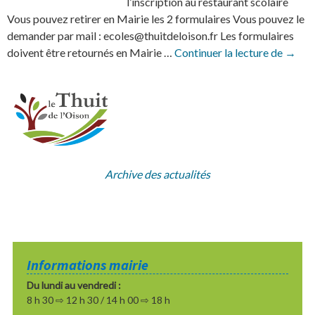
l’inscription au restaurant scolaire
Vous pouvez retirer en Mairie les 2 formulaires Vous pouvez le
demander par mail : ecoles@thuitdeloison.fr Les formulaires
Inscri
doivent être retournés en Mairie …
Continuer la lecture de
→
Archive des actualités
Informations mairie
Du lundi au vendredi :
8 h 30 ⇨ 12 h 30 / 14 h 00 ⇨ 18 h