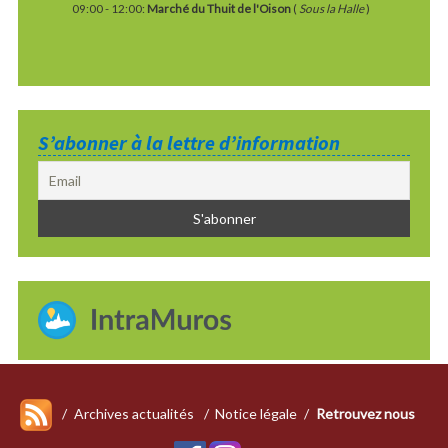
09:00
-
12:00
:
Marché du Thuit de l'Oison
(
Sous la Halle
)
S’abonner à la lettre d’information
Archives actualités
Notice légale
Retrouvez nous