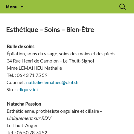
Aller
Recherc
Le Thuit de l'Oison
Menu
au
contenu
Esthétique – Soins – Bien-Être
Bulle de soins
Épilation, soins du visage, soins des mains et des pieds
34 Rue Henri de Campion – Le Thuit-Signol
Mme LEMAHIEU Nathalie
Tel. : 06 43 71 75 59
Courriel :
nathalie.lemahieu@club.fr
Site :
cliquez ici
Natacha Passion
Esthéticienne, prothésiste ongulaire et ciliaire –
Uniquement sur RDV
Le Thuit-Anger
Tel. : 06 50 78 74 52