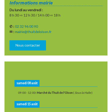
Informations mairie
articles
Du lundi au vendredi :
8 h 30 ⇨ 12 h 30 / 14 h 00 ⇨ 18 h
✆ :
02 32 96 00 90
✉ :
mairie@thuitdeloison.fr
Nous contacter
samedi 08 août
09:00
-
12:00
:
Marché du Thuit de l'Oison
(
Sous la Halle
)
samedi 15 août