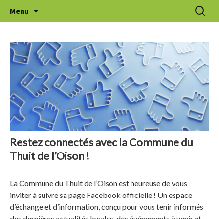
Aller
Recherc
Le Thuit de l'Oison
Menu
au
contenu
Restez connectés avec la Commune du
Thuit de l’Oison !
La Commune du Thuit de l’Oison est heureuse de vous
inviter à suivre sa page Facebook officielle ! Un espace
d’échange et d’information, conçu pour vous tenir informés
des dernières actualités locales, des événements à venir et