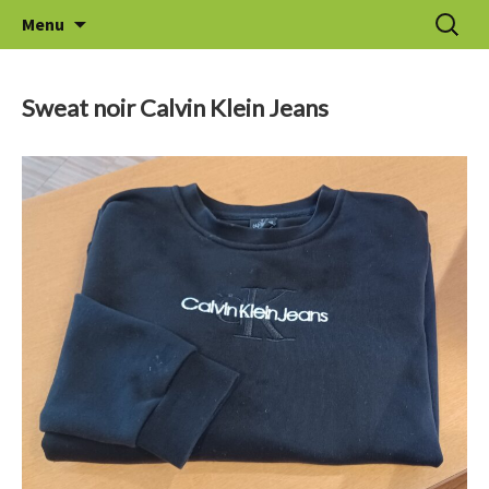
Aller
Recherc
Le Thuit de l'Oison
Menu
au
contenu
Sweat noir Calvin Klein Jeans